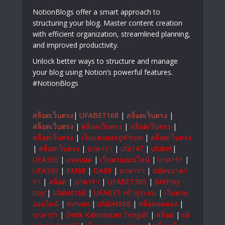
NotionBlogs offer a smart approach to
structuring your blog. Master content creation
with efficient organization, streamlined planning,
and improved productivity.
Unlock better ways to structure and manage
your blog using Notion’s powerful features.
#NotionBlogs
สล็อตเว็บตรง
|
UFABET168
|
สล็อตเว็บตรง
|
สล็อตเว็บตรง
|
สล็อตเว็บตรง
|
สล็อตเว็บตรง
|
สล็อตเว็บตรง
|
เว็บแทงบอลยูฟ่าเบท
|
สล็อตเว็บตรง
|
สล็อตเว็บตรง
|
บาคาร่า
|
ufa147
|
ufabet
|
UFA365
|
แทงบอล
|
เว็บหวยออนไลน์
|
บาคาร่า
|
UFA339
|
KM88
|
DA88
|
บาคาร่า
|
สมัครบาคา
ร่า
|
สล็อต
|
บาคาร่า
|
UFABET365
|
BetPlay
hoy
|
ufabet168
|
UFABET เข้าสู่ระบบ
|
เว็บหวย
ออนไลน์
|
sunwin
|
ufabet888
|
สล็อตทดลอง
|
บาคาร่า
|
Detik Kalimantan Tengah
|
สล็อต
|
cá