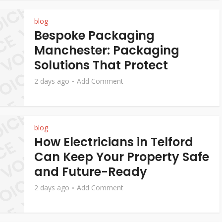
blog
Bespoke Packaging
Manchester: Packaging
Solutions That Protect
2 days ago
Add Comment
blog
How Electricians in Telford
Can Keep Your Property Safe
and Future-Ready
2 days ago
Add Comment