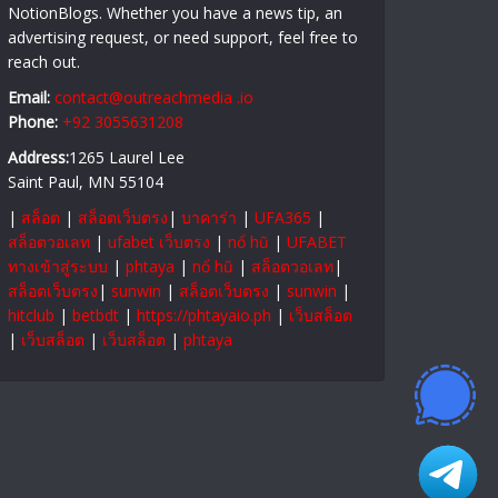
NotionBlogs. Whether you have a news tip, an
advertising request, or need support, feel free to
reach out.
Email:
contact@outreachmedia .io
Phone:
+92 3055631208
Address:
1265 Laurel Lee
Saint Paul, MN 55104
|
สล็อต
|
สล็อตเว็บตรง
|
บาคาร่า
|
UFA365
|
สล็อตวอเลท
|
ufabet เว็บตรง
|
nổ hũ
|
UFABET
ทางเข้าสู่ระบบ
|
phtaya
|
nổ hũ
|
สล็อตวอเลท
|
สล็อตเว็บตรง
|
sunwin
|
สล็อตเว็บตรง
|
sunwin
|
hitclub
|
betbdt
|
https://phtayaio.ph
|
เว็บสล็อต
|
เว็บสล็อต
|
เว็บสล็อต
|
phtaya