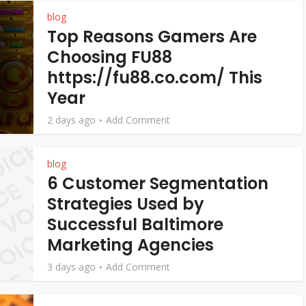
blog
Top Reasons Gamers Are
Choosing FU88
https://fu88.co.com/ This
Year
2 days ago
Add Comment
blog
6 Customer Segmentation
Strategies Used by
Successful Baltimore
Marketing Agencies
3 days ago
Add Comment