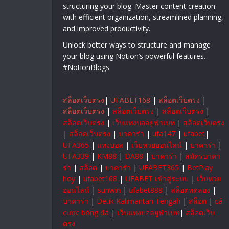
structuring your blog. Master content creation
with efficient organization, streamlined planning,
and improved productivity.
Unlock better ways to structure and manage
your blog using Notion’s powerful features.
#NotionBlogs
สล็อตเว็บตรง
|
UFABET168
|
สล็อตเว็บตรง
|
สล็อตเว็บตรง
|
สล็อตเว็บตรง
|
สล็อตเว็บตรง
|
สล็อตเว็บตรง
|
เว็บแทงบอลยูฟ่าเบท
|
สล็อตเว็บตรง
|
สล็อตเว็บตรง
|
บาคาร่า
|
ufa147
|
ufabet
|
UFA365
|
แทงบอล
|
เว็บหวยออนไลน์
|
บาคาร่า
|
UFA339
|
KM88
|
DA88
|
บาคาร่า
|
สมัครบาคา
ร่า
|
สล็อต
|
บาคาร่า
|
UFABET365
|
BetPlay
hoy
|
ufabet168
|
UFABET เข้าสู่ระบบ
|
เว็บหวย
ออนไลน์
|
sunwin
|
ufabet888
|
สล็อตทดลอง
|
บาคาร่า
|
Detik Kalimantan Tengah
|
สล็อต
|
cá
cược bóng đá
|
เว็บแทงบอลยูฟ่าเบท
|
สล็อตเว็บ
ตรง