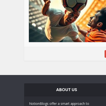
ABOUT US
NotionBlogs offer a smart approach to