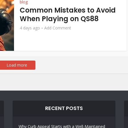
blog
Common Mistakes to Avoid
When Playing on QS88
4 days ago
Add Comment
Load more
RECENT POSTS
Why Curb Appeal Starts with a Well-Maintained